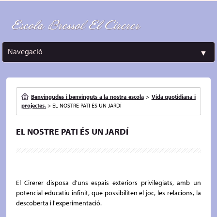
Escola Bressol El Cirerer
Navegació
▼
Benvingudes i benvinguts a la nostra escola
>
Vida quotidiana i
projectes.
>
EL NOSTRE PATI ÉS UN JARDÍ
EL NOSTRE PATI ÉS UN JARDÍ
El Cirerer disposa d'uns espais exteriors privilegiats, amb un
potencial educatiu infinit, que possibiliten el joc, les relacions, la
descoberta i l'experimentació.