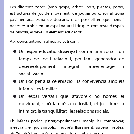
Les diferents zones (amb gespa, arbres, hort, plantes, porxo,
estructures de joc de moviment, de joc simbòlic, sorral, zona
pavimentada, zona de descans, etc.) possibiliten que nens i
nenes es trobin en un espai natural i ric que, com resta d'espais
de l'escola, esdevé un element educador.
Així doncs,entenem el nostre pati com:
Un espai educatiu dissenyat com a una zona i un
temps de joc i relació i, per tant, generador de
desenvolupament integral, aprenentage i
socialització.
Un lloc per a la celebració i la convivència amb els
infants i les famílies.
Un espai versàtil que afavoreix no només el
moviment, sinó també la curiositat, el joc lliure, la
intimitat, la tranquil.litat i les relacions socials.
Els infants poden pintar,experimentar, manipular, comprovar,
mesurar...fer joc simbòlic, moure's lliurament, superar reptes,
etc.Tot això i molt més, dins un entorn amb elements