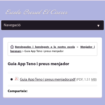
Escola Bressol El Cirerer
Navegació
▼
Benvingudes i benvinguts a la nostra escola
>
Menjador i
berenars
>
Guia App Teno i preus menjador
Guia App Teno i preus menjador
Guia App Teno i preus menjador.pdf
(PDF, 1.51
MB
)
Comparteix: