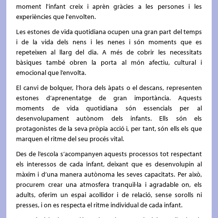
moment l'infant creix i aprèn gràcies a les persones i les
experiències que l'envolten.
Les estones de vida quotidiana ocupen una gran part del temps
i de la vida dels nens i les nenes i són moments que es
repeteixen al llarg del dia. A més de cobrir les necessitats
bàsiques també obren la porta al món afectiu, cultural i
emocional que l’envolta.
El canvi de bolquer, l’hora dels àpats o el descans, representen
estones d’aprenentatge de gran importància. Aquests
moments de vida quotidiana són essencials per al
desenvolupament autònom dels infants. Ells són els
protagonistes de la seva pròpia acció i, per tant, són ells els que
marquen el ritme del seu procés vital.
Des de l’escola s’acompanyen aquests processos tot respectant
els interessos de cada infant, deixant que es desenvolupin al
màxim i d’una manera autònoma les seves capacitats. Per això,
procurem crear una atmosfera tranquil·la i agradable on, els
adults, oferim un espai acollidor i de relació, sense sorolls ni
presses, i on es respecta el ritme individual de cada infant.