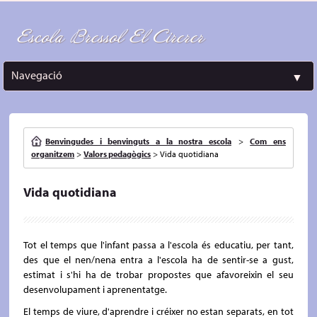
Escola Bressol El Cirerer
Navegació
▼
Benvingudes i benvinguts a la nostra escola
>
Com ens
organitzem
>
Valors pedagògics
>
Vida quotidiana
Vida quotidiana
Tot el temps que l'infant passa a l'escola és educatiu, per tant,
des que el nen/nena entra a l'escola ha de sentir-se a gust,
estimat i s'hi ha de trobar propostes que afavoreixin el seu
desenvolupament i aprenentatge.
El temps de viure, d'aprendre i créixer no estan separats, en tot